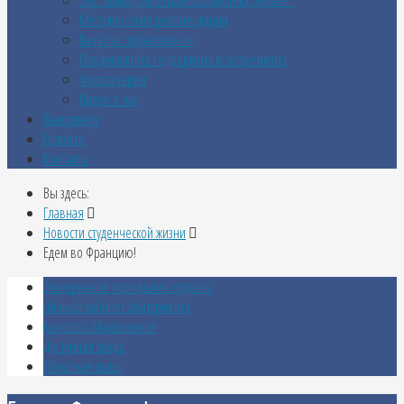
Методические рекомендации
Качество образования
Профилактика терроризма и экстремизма
Фотогалерея
Видео о нас
Выпускнику
Новости
Контакты
Вы здесь:
Главная
Новости студенческой жизни
Едем во Францию!
Электронное портфолио студента
Личный кабинет абитуриента
Качество образования
Доступная среда
Обратная связь