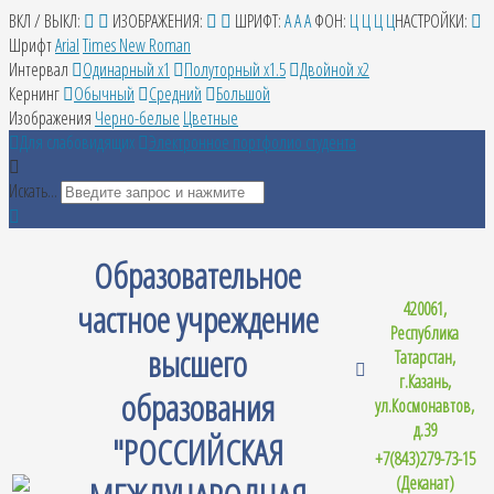
ВКЛ / ВЫКЛ:
ИЗОБРАЖЕНИЯ:
ШРИФТ:
A
A
A
ФОН:
Ц
Ц
Ц
Ц
НАСТРОЙКИ:
Шрифт
Arial
Times New Roman
Интервал
Одинарный х1
Полуторный х1.5
Двойной х2
Кернинг
Обычный
Средний
Большой
Изображения
Черно-белые
Цветные
Для слабовидящих
Электронное портфолио студента
Искать...
Образовательное
частное учреждение
420061,
Республика
высшего
Татарстан,
г.Казань,
образования
ул.Космонавтов,
д.39
"РОССИЙСКАЯ
+7(843)279-73-15
(Деканат)