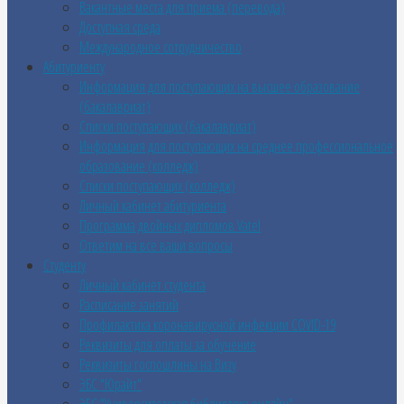
Вакантные места для приема (перевода)
Доступная среда
Международное сотрудничество
Абитуриенту
Информация для поступающих на высшее образование
(бакалавриат)
Списки поступающих (бакалавриат)
Информация для поступающих на среднее профессиональное
образование (колледж)
Списки поступающих (колледж)
Личный кабинет абитуриента
Программа двойных дипломов Vatel
Ответим на все ваши вопросы
Студенту
Личный кабинет студента
Расписание занятий
Профилактика коронавирусной инфекции COVID-19
Реквизиты для оплаты за обучение
Реквизиты госпошлины на Визу
ЭБС "Юрайт"
ЭБС "Университетская библиотека онлайн"