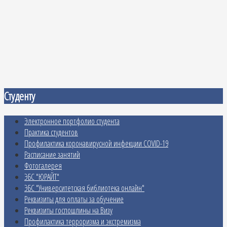
Студенту
Электронное портфолио студента
Практика студентов
Профилактика коронавирусной инфекции COVID-19
Расписание занятий
Фотогалерея
ЭБС "ЮРАЙТ"
ЭБС "Университетская библиотека онлайн"
Реквизиты для оплаты за обучение
Реквизиты госпошлины на Визу
Профилактика терроризма и экстремизма