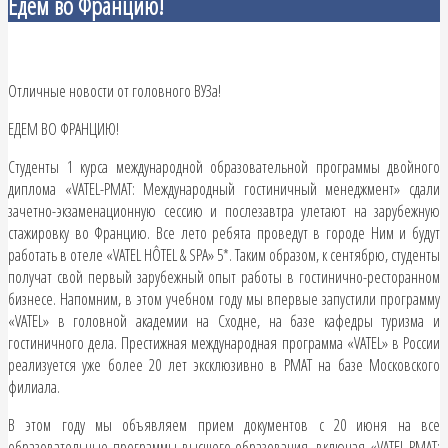
Едем во Францию!
Отличные новости от головного ВУЗа!
ЕДЕМ ВО ФРАНЦИЮ!
Студенты 1 курса международной образовательной программы двойного
диплома «VATEL-РМАТ: Международный гостиничный менеджмент» сдали
зачетно-экзаменационную сессию и послезавтра улетают на зарубежную
стажировку во Францию. Все лето ребята проведут в городе Ним и будут
работать в отеле «VATEL HÔTEL & SPA» 5*. Таким образом, к сентябрю, студенты
получат свой первый зарубежный опыт работы в гостинично-ресторанном
бизнесе. Напомним, в этом учебном году мы впервые запустили программу
«VATEL» в головной академии на Сходне, на базе кафедры туризма и
гостиничного дела. Престижная международная программа «VATEL» в России
реализуется уже более 20 лет эксклюзивно в РМАТ на базе Московского
филиала.
В этом году мы объявляем прием документов с 20 июня на все
образовательные программы высшего образования, включая «VATEL-РМАТ: