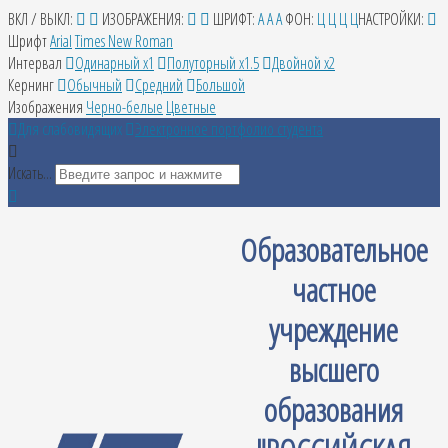
ВКЛ / ВЫКЛ:
ИЗОБРАЖЕНИЯ:
ШРИФТ:
A
A
A
ФОН:
Ц
Ц
Ц
Ц
НАСТРОЙКИ:
Шрифт
Arial
Times New Roman
Интервал
Одинарный х1
Полуторный х1.5
Двойной х2
Кернинг
Обычный
Средний
Большой
Изображения
Черно-белые
Цветные
Для слабовидящих
Электронное портфолио студента
Искать...
Образовательное
частное
учреждение
высшего
образования