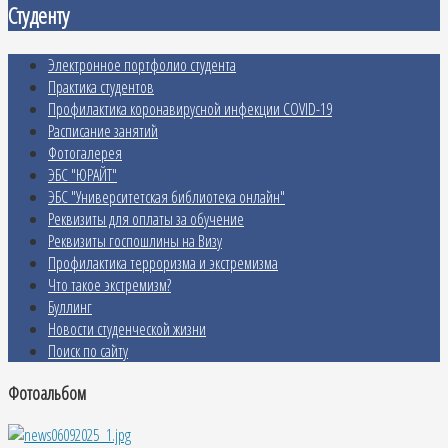
Студенту
Электронное портфолио студента
Практика студентов
Профилактика коронавирусной инфекции COVID-19
Расписание занятий
Фотогалерея
ЭБС "ЮРАЙТ"
ЭБС "Университетская библиотека онлайн"
Реквизиты для оплаты за обучение
Реквизиты госпошлины на Визу
Профилактика терроризма и экстремизма
Что такое экстремизм?
Буллинг
Новости студенческой жизни
Поиск по сайту
Фотоальбом