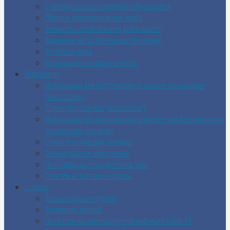
Стипендии и меры поддержки обучающихся
Платные образовательные услуги
Финансово-хозяйственная деятельность
Вакантные места для приема (перевода)
Доступная среда
Международное сотрудничество
Абитуриенту
Информация для поступающих на высшее образование
(бакалавриат)
Списки поступающих (бакалавриат)
Информация для поступающих на среднее профессиональное
образование (колледж)
Списки поступающих (колледж)
Личный кабинет абитуриента
Программа двойных дипломов Vatel
Ответим на все ваши вопросы
Студенту
Личный кабинет студента
Расписание занятий
Профилактика коронавирусной инфекции COVID-19