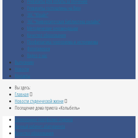
Реквизиты для оплаты за обучение
Реквизиты госпошлины на Визу
ЭБС "Юрайт"
ЭБС "Университетская библиотека онлайн"
Методические рекомендации
Качество образования
Профилактика терроризма и экстремизма
Фотогалерея
Видео о нас
Выпускнику
Новости
Контакты
Вы здесь:
Главная
Новости студенческой жизни
Посещение дома приюта «Колыбель»
Электронное портфолио студента
Личный кабинет абитуриента
Качество образования