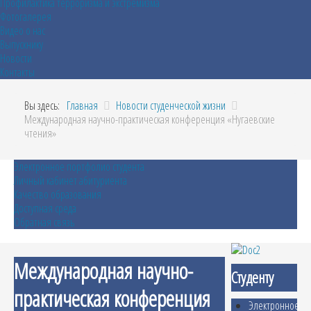
Профилактика терроризма и экстремизма
Фотогалерея
Видео о нас
Выпускнику
Новости
Контакты
Вы здесь:
Главная
Новости студенческой жизни
Международная научно-практическая конференция «Нугаевские
чтения»
Электронное портфолио студента
Личный кабинет абитуриента
Качество образования
Доступная среда
Обратная связь
Международная научно-
Студенту
практическая конференция
Электронное