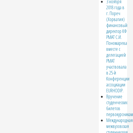
3 ноября
2018 года в
г. Пореч
(Хорватия)
финансовый
директор КФ
РМАТ С.И.
Пономарева
вместе с
делегацией
РМАТ
участвовала
в 25-й
Конференции
ассоциации
EURHODIP.
Вручение
студенческих
билетов
первокурсникам
Международная
межвузовская
студенческая