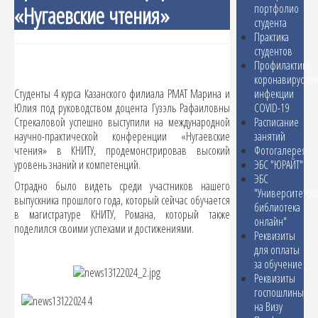
«Нугаевские чтения»
портфолио
студента
Практика
студентов
Профилактика
коронавирусно
Студенты 4 курса Казанского филиала РМАТ Марина и
инфекции
Юлия под руководством доцента Гузэль Рафаиловны
COVID-19
Стрекаловой успешно выступили на международной
Расписание
научно-практической конференции «Нугаевские
занятий
чтения» в КНИТУ, продемонстрировав высокий
Фотогалерея
уровень знаний и компетенций.
ЭБС "ЮРАЙТ"
ЭБС
Отрадно было видеть среди участников нашего
"Университетск
выпускника прошлого года, который сейчас обучается
библиотека
в магистратуре КНИТУ, Романа, который также
онлайн"
поделился своими успехами и достижениями.
Реквизиты
для оплаты
за обучение
Реквизиты
госпошлины
на Визу