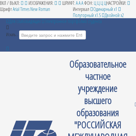
ВКЛ / ВЫКЛ:
ИЗОБРАЖЕНИЯ:
ШРИФТ:
A
A
A
ФОН:
Ц
Ц
Ц
Ц
НАСТРОЙКИ:
Шрифт
Arial
Times New Roman
Интервал
Одинарный х1
Полуторный х1.5
Двойной х2
Для слабовидящих
Электронное портфолио студента
Искать...
Образовательное
частное
учреждение
высшего
образования
"РОССИЙСКАЯ