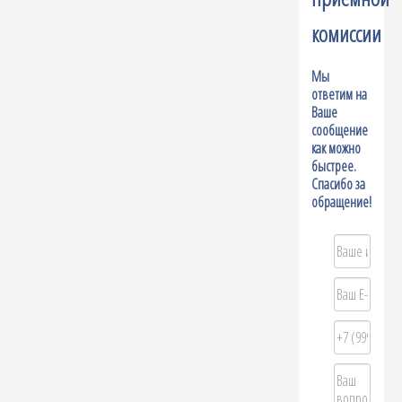
комиссии
Мы
ответим на
Ваше
сообщение
как можно
быстрее.
Спасибо за
обращение!